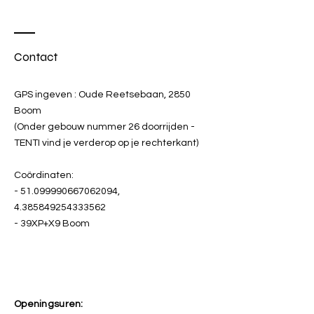
Contact
GPS ingeven : Oude Reetsebaan, 2850
Boom
(Onder gebouw nummer 26 doorrijden -
TENTI vind je verderop op je rechterkant)
Coördinaten:
-
51.099990667062094
,
4.385849254333562
- 39XP+X9 Boom
Openingsuren: