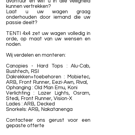
avontuur en wilt u in alle veiligheid
kunnen vertrekken?
Laat u uw wagen graag
onderhouden door iemand die uw
passie deelt?
TENTI 4x4 zet uw wagen volledig in
orde, op maat van uw wensen en
noden.
Wij verdelen en monteren:
Canopies - Hard Tops : Alu-Cab,
Bushtech, RSI
Dakrekken+toebehoren : Mobietec,
ARB, Front Runner, Eezi-Awn, Rival,
Ophanging : Old Man Emu, Koni
Verlichting : Lazer Lights, Osram,
Stedi, Front Runner, Vision-X
Lades : ARB, Decked
Snorkels: ARB, Nakatanenga
Contacteer ons gerust voor een
gepaste offerte